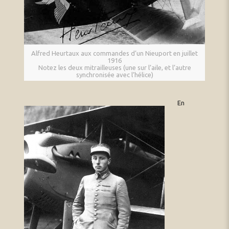
Alfred Heurtaux aux commandes d’un Nieuport en juillet
1916
Notez les deux mitrailleuses (une sur l’aile, et l’autre
synchronisée avec l’hélice)
En