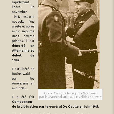
rapidement
libéré. En
novembre
1941, il est une
nouvelle fois
arrêté et après
avoir séjourné
dans diverse
prisons, il est
déporté en
Allemagne au
début de
1945
.
Il est libéré de
Buchenwald
par les
Américains en
avril 1945.
Grand Croix de la Légion d’honneur
Il a été fait
par le Maréchal Juin, aux Invalides en 1956
Compagnon
de la Libération par le général De Gaulle en juin 1945
.